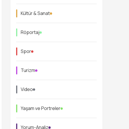
Kültür & Sanat
Röportaj
Spor
Turizm
Video
Yaşam ve Portreler
Yorum-Analiz