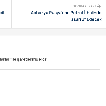
SONRAKI YAZI
il
Abhazya Rusya’dan Petrol İthalinde
Tasarruf Edecek
alanlar
*
ile işaretlenmişlerdir