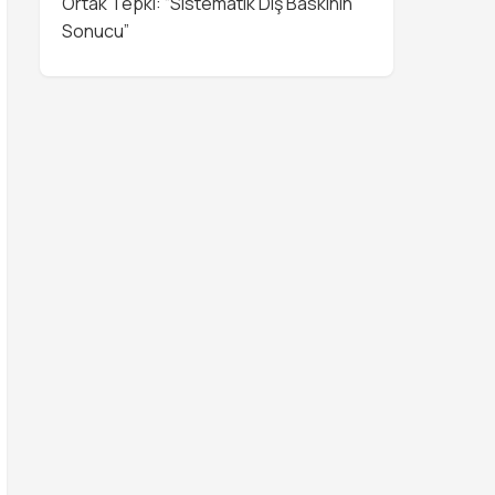
Ortak Tepki: “Sistematik Dış Baskının
Sonucu”