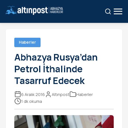
Ara:
Ara
Haberler
Abhazya Rusya’dan
Petrol İthalinde
Tasarruf Edecek
6 Aralık 2016
Altınpost
Haberler
1 dk okuma