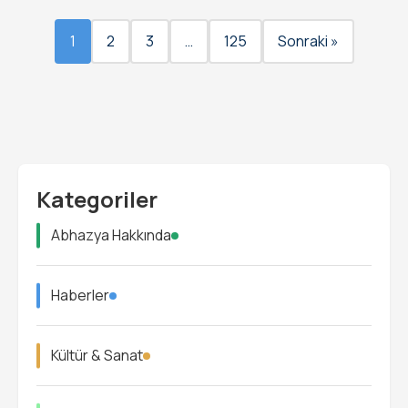
sayfalaması
1
2
3
…
125
Sonraki »
Kategoriler
Abhazya Hakkında
Haberler
Kültür & Sanat