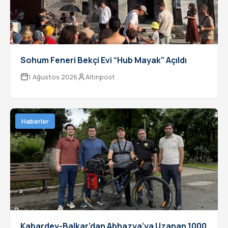
Sohum Feneri Bekçi Evi “Hub Mayak” Açıldı
1 Ağustos 2026
Altınpost
Haberler
Kabardey-Balkar’dan Abhazya’ya Uzanan 1000