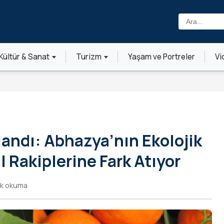
Ara:
Kültür & Sanat
Turizm
Yaşam ve Portreler
Vi
landı: Abhazya’nın Ekolojik
l Rakiplerine Fark Atıyor
dk okuma