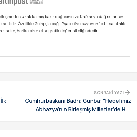
ayileşmeden uzak kalmış bakir doğasının ve Kafkasya dağ sularının
ıtıdır. Özellikle Gulrıpş’a bağlı Pşap köyü suyunun “çıtır salatalık
hazineler, harika birer etnografik değer niteliğindedir.
SONRAKI YAZI
İlk
Cumhurbaşkanı Badra Gunba: “Hedefimiz
ı
Abhazya’nın Birleşmiş Milletler’de Hak
Ettiği Yeri Almasıdır”