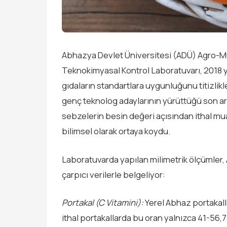
Abhazya Devlet Üniversitesi (ADÜ) Agro-Mü
Teknokimyasal Kontrol Laboratuvarı, 2018 y
gıdaların standartlara uygunluğunu titizlikl
genç teknolog adaylarının yürüttüğü son a
sebzelerin besin değeri açısından ithal mua
bilimsel olarak ortaya koydu.
Laboratuvarda yapılan milimetrik ölçümler, 
çarpıcı verilerle belgeliyor:
Portakal (C Vitamini):
Yerel Abhaz portakall
ithal portakallarda bu oran yalnızca 41-56,