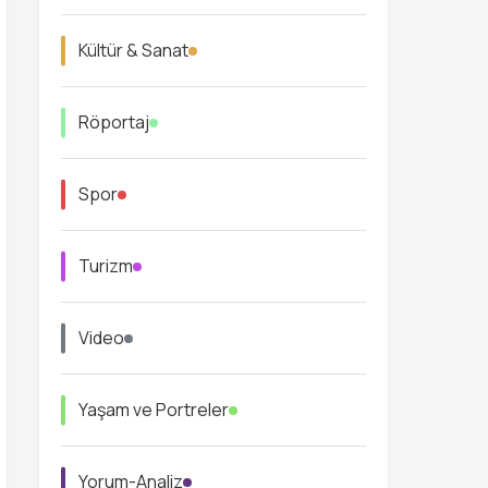
Kültür & Sanat
Röportaj
Spor
Turizm
Video
Yaşam ve Portreler
Yorum-Analiz