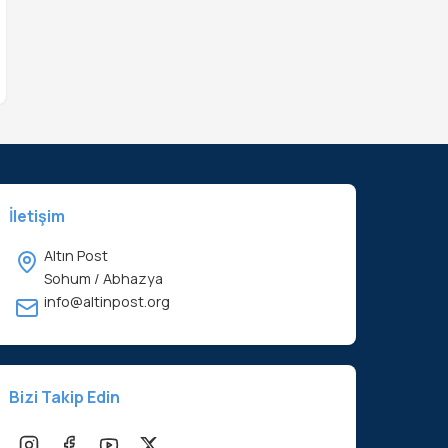
İletişim
Altın Post
Sohum / Abhazya
info@altinpost.org
Bizi Takip Edin