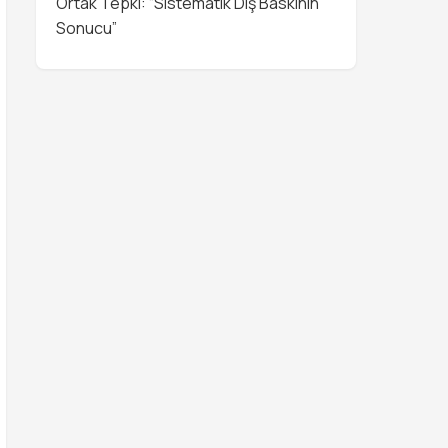
Ortak Tepki: “Sistematik Dış Baskının
Sonucu”