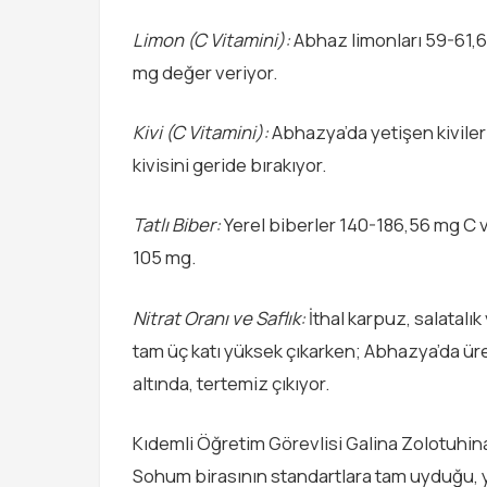
Limon (C Vitamini):
Abhaz limonları 59-61,6 
mg değer veriyor.
Kivi (C Vitamini):
Abhazya’da yetişen kiviler
kivisini geride bırakıyor.
Tatlı Biber:
Yerel biberler 140-186,56 mg C v
105 mg.
Nitrat Oranı ve Saflık:
İthal karpuz, salatalı
tam üç katı yüksek çıkarken; Abhazya’da üret
altında, tertemiz çıkıyor.
Kıdemli Öğretim Görevlisi Galina Zolotuhina
Sohum birasının standartlara tam uyduğu, ye