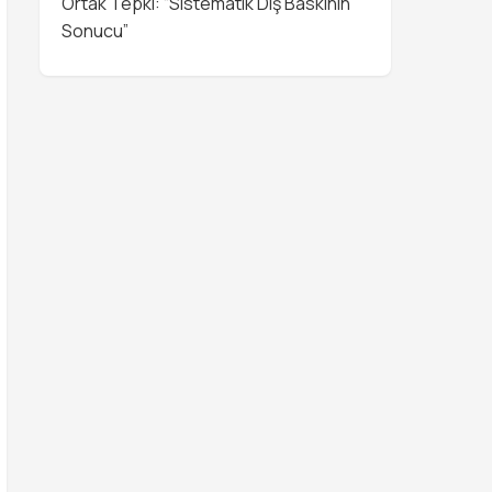
Ortak Tepki: “Sistematik Dış Baskının
Sonucu”