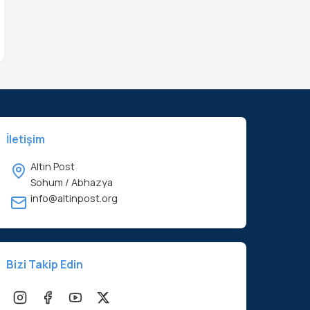
İletişim
Altın Post
Sohum / Abhazya
info@altinpost.org
Bizi Takip Edin