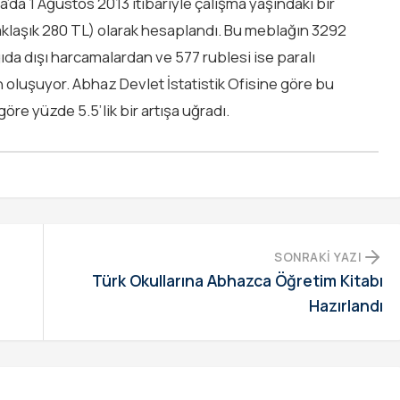
’da 1 Ağustos 2013 itibariyle çalışma yaşındaki bir
yaklaşık 280 TL) olarak hesaplandı. Bu meblağın 3292
ıda dışı harcamalardan ve 577 rublesi ise paralı
 oluşuyor. Abhaz Devlet İstatistik Ofisine göre bu
re yüzde 5.5’lik bir artışa uğradı.
SONRAKI YAZI
Türk Okullarına Abhazca Öğretim Kitabı
Hazırlandı