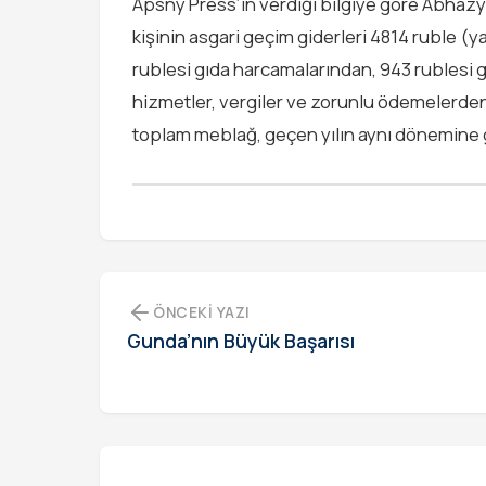
Apsny Press’in verdiği bilgiye göre Abhazya
kişinin asgari geçim giderleri 4814 ruble (
rublesi gıda harcamalarından, 943 rublesi g
hizmetler, vergiler ve zorunlu ödemelerden
toplam meblağ, geçen yılın aynı dönemine gö
ÖNCEKI YAZI
Gunda’nın Büyük Başarısı