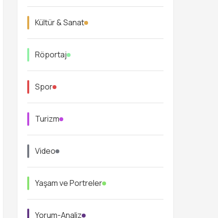
Kültür & Sanat
Röportaj
Spor
Turizm
Video
Yaşam ve Portreler
Yorum-Analiz