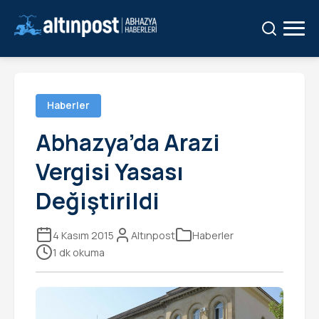
Ara:
Ara
Haberler
Abhazya’da Arazi
Vergisi Yasası
Değiştirildi
4 Kasım 2015
Altınpost
Haberler
1 dk okuma