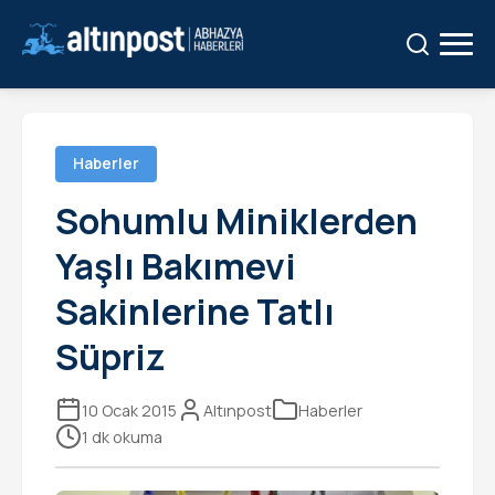
Ara:
Ara
Haberler
Sohumlu Miniklerden
Yaşlı Bakımevi
Sakinlerine Tatlı
Süpriz
10 Ocak 2015
Altınpost
Haberler
1 dk okuma