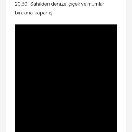
20.30- Sahilden denize çiçek ve mumlar
bırakma, kapanış.