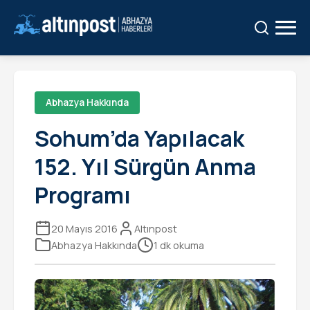
Ara:
Ara
Abhazya Hakkında
Sohum’da Yapılacak
152. Yıl Sürgün Anma
Programı
20 Mayıs 2016
Altınpost
Abhazya Hakkında
1 dk okuma