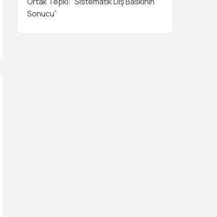
Ortak Tepki: “Sistematik Dış Baskının
Sonucu”