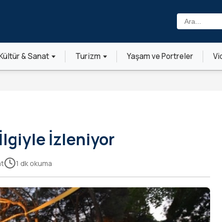
Ara:
Kültür & Sanat
Turizm
Yaşam ve Portreler
Vi
giyle İzleniyor
at
1 dk okuma