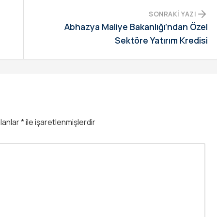
SONRAKI YAZI
Abhazya Maliye Bakanlığı’ndan Özel
Sektöre Yatırım Kredisi
alanlar
*
ile işaretlenmişlerdir