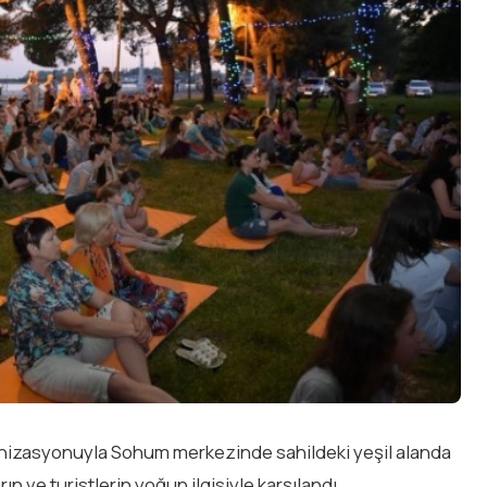
anizasyonuyla Sohum merkezinde sahildeki yeşil alanda
 ve turistlerin yoğun ilgisiyle karşılandı.