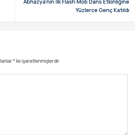
Abhazya’nın İlk Flash Mob Dans Etkinliğine
Yüzlerce Genç Katıldı
alanlar
*
ile işaretlenmişlerdir