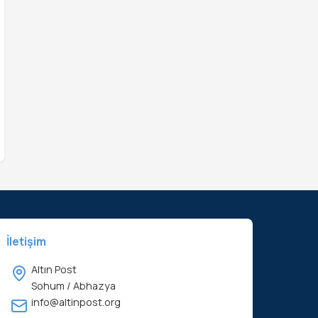
İletişim
Altın Post
Sohum / Abhazya
info@altinpost.org