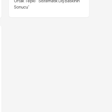
Ortak Tepki: “Sistematik Dış Baskının
Sonucu”