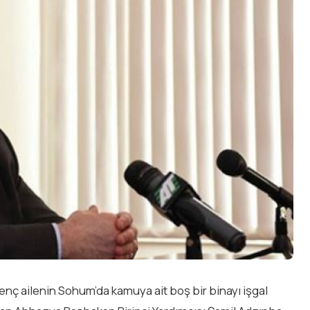
nç ailenin Sohum’da kamuya ait boş bir binayı işgal