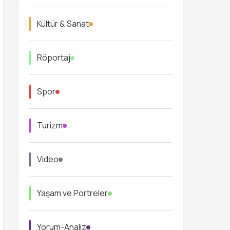
Kültür & Sanat
Röportaj
Spor
Turizm
Video
Yaşam ve Portreler
Yorum-Analiz