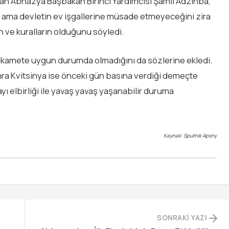
an Abhazya Başbakan Birinci Yardımcısı Şamil Adzınba,
nı ama devletin ev işgallerine müsade etmeyeceğini zira
ve kuralların olduğunu söyledi.
 ikamete uygun durumda olmadığını da sözlerine ekledi.
mra Kvitsinya ise önceki gün basına verdiği demeçte
nayı elbirliği ile yavaş yavaş yaşanabilir duruma
Kaynak: Sputnik Apsny
SONRAKI YAZI