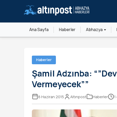
Ana Sayfa
Haberler
Abhazya
Haberler
Şamil Adzınba: “”Devl
Vermeyecek””
8 Haziran 2015
Altınpost
Haberler
1