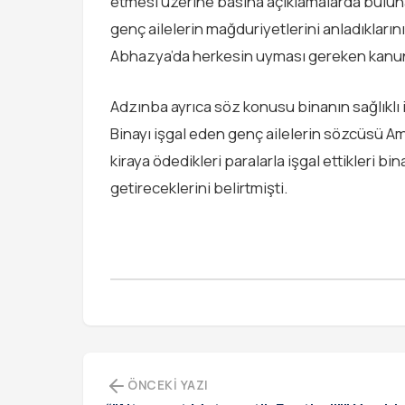
etmesi üzerine basına açıklamalarda bulun
genç ailelerin mağduriyetlerini anladıkları
Abhazya’da herkesin uyması gereken kanun 
Adzınba ayrıca söz konusu binanın sağlıklı
Binayı işgal eden genç ailelerin sözcüsü A
kiraya ödedikleri paralarla işgal ettikleri bi
getireceklerini belirtmişti.
ÖNCEKI YAZI