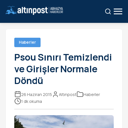
Ara:
Ara
Haberler
Psou Sınırı Temizlendi
ve Girişler Normale
Döndü
26 Haziran 2015
Altınpost
Haberler
1 dk okuma