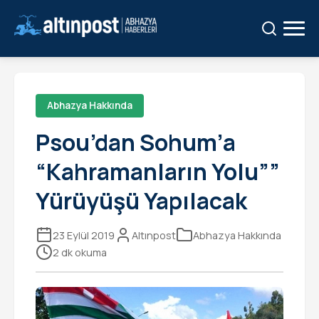
Ara:
Ara
Abhazya Hakkında
Psou’dan Sohum’a
“Kahramanların Yolu””
Yürüyüşü Yapılacak
23 Eylül 2019
Altınpost
Abhazya Hakkında
2 dk okuma