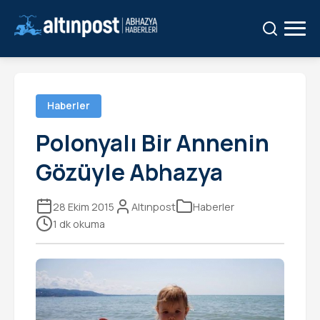
Ara:
Ara
Haberler
Polonyalı Bir Annenin
Gözüyle Abhazya
28 Ekim 2015
Altınpost
Haberler
1 dk okuma