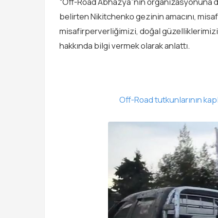
“Off-Road Abhazya”nın organizasyonuna daha
belirten Nikitchenko gezinin amacını, misafi
misafirperverliğimizi, doğal güzelliklerimiz
hakkında bilgi vermek olarak anlattı.
Off-Road tutkunlarının kaplı