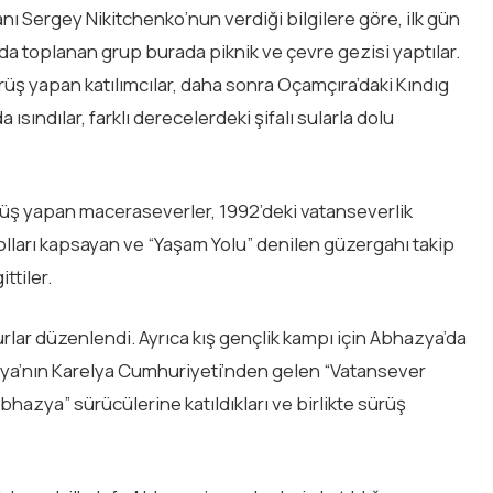
 Sergey Nikitchenko’nun verdiği bilgilere göre, ilk gün
toplanan grup burada piknik ve çevre gezisi yaptılar.
rüş yapan katılımcılar, daha sonra Oçamçıra’daki Kındıg
 ısındılar, farklı derecelerdeki şifalı sularla dolu
rüş yapan maceraseverler, 1992’deki vatanseverlik
yolları kapsayan ve “Yaşam Yolu” denilen güzergahı takip
ttiler.
turlar düzenlendi. Ayrıca kış gençlik kampı için Abhazya’da
ya’nın Karelya Cumhuriyeti’nden gelen “Vatansever
azya” sürücülerine katıldıkları ve birlikte sürüş