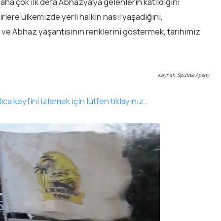
 çok ilk defa Abhazya’ya gelenlerin katıldığını
rlere ülkemizde yerli halkın nasıl yaşadığını,
i ve Abhaz yaşantısının renklerini göstermek, tarihimiz
Kaynak: Sputnik Apsny
ca keyfini izlemek için lütfen tıklayınız…