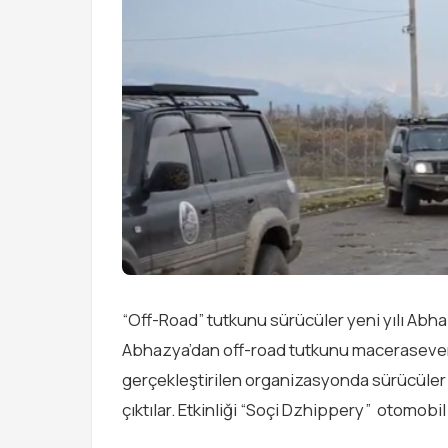
“Off-Road” tutkunu sürücüler yeni yılı Abh
Abhazya’dan off-road tutkunu macerasever s
gerçekleştirilen organizasyonda sürücüler a
çıktılar. Etkinliği “Soçi Dzhippery” otomob