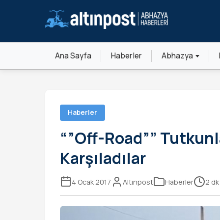
Ana Sayfa
Haberler
Abhazya
Haberler
“”Off-Road”” Tutkunla
Karşıladılar
4 Ocak 2017
Altınpost
Haberler
2 d