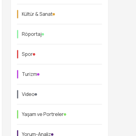
Kültür & Sanat
Röportaj
Spor
Turizm
Video
Yaşam ve Portreler
Yorum-Analiz