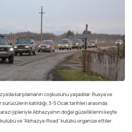
azya’da karşılamanın coşkusunu yaşadılar. Rusya ve
ürücülerin katıldığı, 3-5 Ocak tarihleri arasında
razi jipleriyle Abhazya’nın doğal güzelliklerini keşfe
il kulübü ve “Abhazya-Road” kulübü organize ettiler.