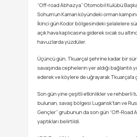
“Off-road Abhazya” Otomobil Kulübü Başkanı
Sohum’un Kaman köyündeki orman kampında 
İkinci gün Kodor bölgesindeki şelalelere sü
açık hava kaplıcasına giderek sıcak su altında
havuzlarda yüzdüler.
Üçüncü gün, Tkuarçal şehrine kadar bir sü
savaşında cephelerin yer aldığı bağlantılı 
ederek ve köylere de uğrayarak Tkuarçal’a gi
Son gün yine çeşitli etkinlikler ve rehberli 
bulunan, savaş bölgesi Lugansk’tan ve Rus
Gençler” grubunun da son gün “Off-Road Abh
yaptıkları belirtildi.