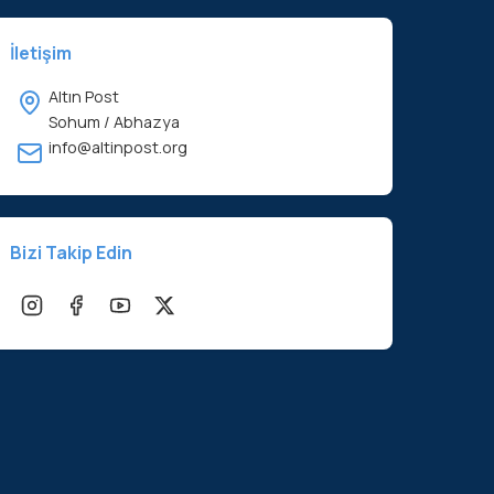
İletişim
Altın Post
Sohum / Abhazya
info@altinpost.org
Bizi Takip Edin