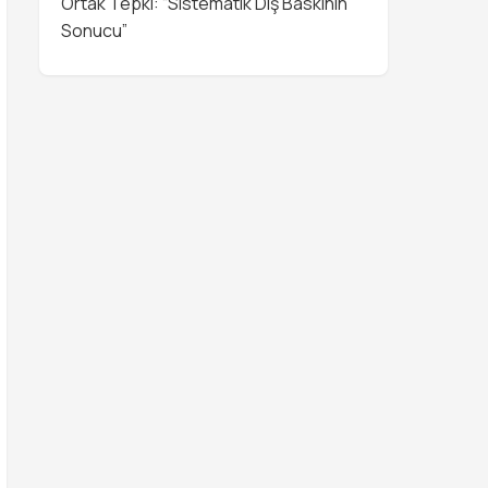
Ortak Tepki: “Sistematik Dış Baskının
Sonucu”