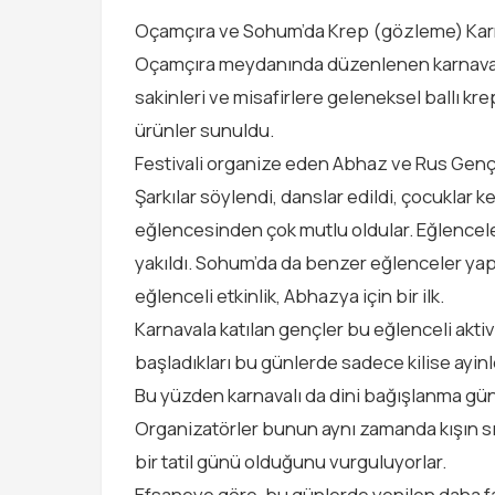
Oçamçıra ve Sohum’da Krep (gözleme) Kar
Oçamçıra meydanında düzenlenen karnavala
sakinleri ve misafirlere geleneksel ballı kre
ürünler sunuldu.
Festivali organize eden Abhaz ve Rus Gençlik
Şarkılar söylendi, danslar edildi, çocuklar
eğlencesinden çok mutlu oldular. Eğlencele
yakıldı. Sohum’da da benzer eğlenceler yapı
eğlenceli etkinlik, Abhazya için bir ilk.
Karnavala katılan gençler bu eğlenceli aktivi
başladıkları bu günlerde sadece kilise ayinle
Bu yüzden karnavalı da dini bağışlanma günü
Organizatörler bunun aynı zamanda kışın sıkı
bir tatil günü olduğunu vurguluyorlar.
Efsaneye göre, bu günlerde yenilen daha faz