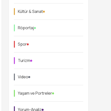
Kültür & Sanat
Röportaj
Spor
Turizm
Video
Yaşam ve Portreler
Yorum-Analiz