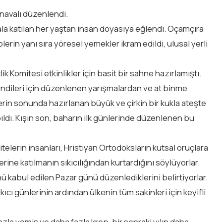
navalı düzenlendi.
 katılan her yaştan insan doyasıya eğlendi. Oçamçıra
plerin yanı sıra yöresel yemekler ikram edildi, ulusal yerli
 Komitesi etkinlikler için basit bir sahne hazırlamıştı.
 kendileri için düzenlenen yarışmalardan ve at binme
rin sonunda hazırlanan büyük ve çirkin bir kukla ateşte
ldı. Kışın son, baharın ilk günlerinde düzenlenen bu
telerin insanları, Hristiyan Ortodoksların kutsal oruçlara
rine katılmanın sıkıcılığından kurtardığını söylüyorlar.
 kabul edilen Pazar günü düzenlediklerini belirtiyorlar.
cı günlerinin ardından ülkenin tüm sakinleri için keyifli
la yemiş ve daha fazla krep, bir sonraki yılın daha