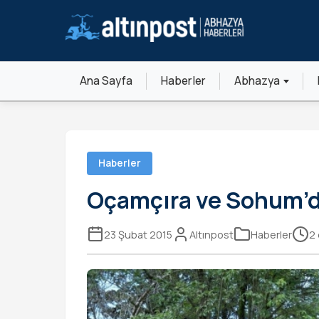
Ana Sayfa
Haberler
Abhazya
Haberler
Oçamçıra ve Sohum’d
23 Şubat 2015
Altınpost
Haberler
2