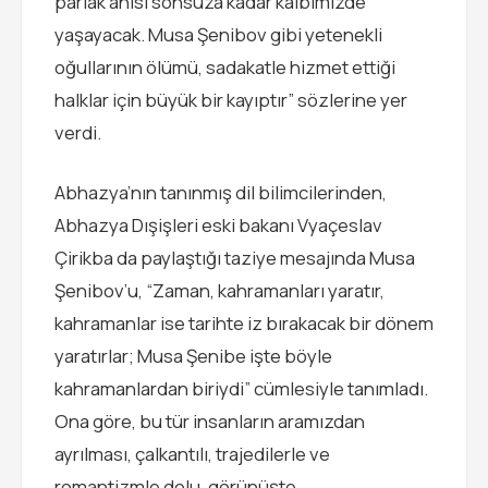
parlak anısı sonsuza kadar kalbimizde
yaşayacak. Musa Şenibov gibi yetenekli
oğullarının ölümü, sadakatle hizmet ettiği
halklar için büyük bir kayıptır” sözlerine yer
verdi.
Abhazya’nın tanınmış dil bilimcilerinden,
Abhazya Dışişleri eski bakanı Vyaçeslav
Çirikba da paylaştığı taziye mesajında Musa
Şenibov’u, “Zaman, kahramanları yaratır,
kahramanlar ise tarihte iz bırakacak bir dönem
yaratırlar; Musa Şenibe işte böyle
kahramanlardan biriydi” cümlesiyle tanımladı.
Ona göre, bu tür insanların aramızdan
ayrılması, çalkantılı, trajedilerle ve
romantizmle dolu, görünüşte