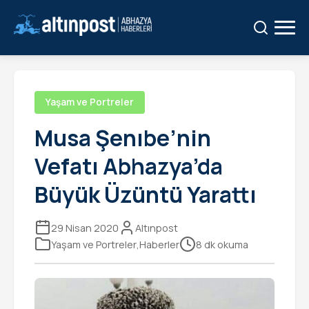
Ara:
Ara
Yaşam ve Portreler
Musa Şenıbe’nin
Vefatı Abhazya’da
Büyük Üzüntü Yarattı
29 Nisan 2020
Altınpost
Yaşam ve Portreler
,
Haberler
8 dk okuma