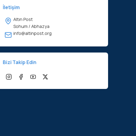
İletişim
Altın Post
Sohum / Abhazya
info@altinpost.org
Bizi Takip Edin