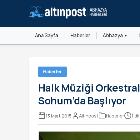
Ana Sayfa
Haberler
Abhazya
Haberler
Halk Müziği Orkestral
Sohum’da Başlıyor
13 Mart 2015
Altınpost
Haberler
1 d