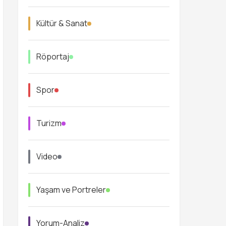
Kültür & Sanat
Röportaj
Spor
Turizm
Video
Yaşam ve Portreler
Yorum-Analiz