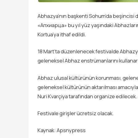
Abhazya’nın başkenti Sohum’da beşincisi dü
«Апхиарца» bu yıl yüz yaşındaki Abhazları
Kortua’ya ithaf edildi.
18 Mart’ta düzenlenecek festivalde Abhazya
geleneksel Abhaz enstrümanlarını kullanara
Abhaz ulusal kültürünün korunması, gelenek
geleneksel kültürünün aktarılması amacıyla
Nuri Kvarçiya tarafından organize edilecek.
Festivale girişler ücretsiz olacak.
Kaynak: Apsnypress