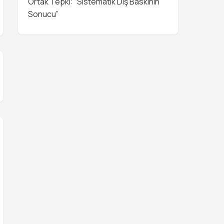
Ortak Tepki: “Sistematik Dış Baskının
Sonucu”