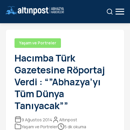
Ara:
Ara
Yaşam ve Portreler
Hacımba Türk
Gazetesine Röportaj
Verdi : “”Abhazya’yı
Tüm Dünya
Tanıyacak””
9 Ağustos 2014
Altınpost
Yaşam ve Portreler
5 dk okuma