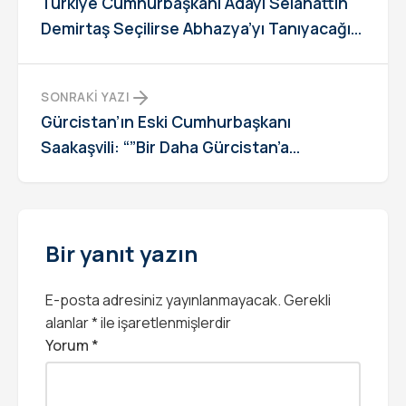
Türkiye Cumhurbaşkanı Adayı Selahattin
Demirtaş Seçilirse Abhazya’yı Tanıyacağını
Açıkladı
SONRAKI YAZI
Gürcistan’ın Eski Cumhurbaşkanı
Saakaşvili: “”Bir Daha Gürcistan’a
Dönmeyeceğim””
Bir yanıt yazın
E-posta adresiniz yayınlanmayacak.
Gerekli
alanlar
*
ile işaretlenmişlerdir
Yorum
*