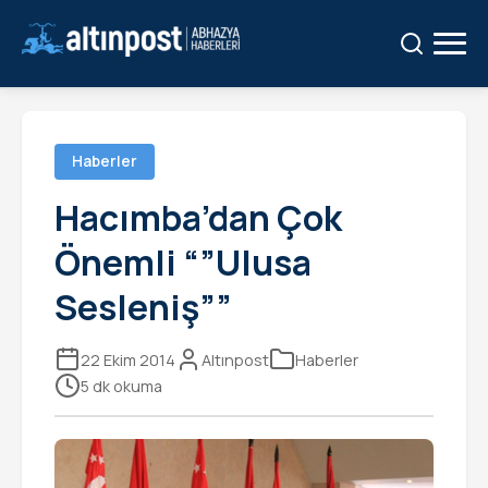
Ara:
Ara
Haberler
Hacımba’dan Çok
Önemli “”Ulusa
Sesleniş””
22 Ekim 2014
Altınpost
Haberler
5 dk okuma