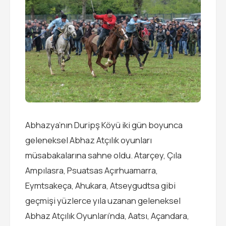
Abhazya’nın Duripş Köyü iki gün boyunca
geleneksel Abhaz Atçılık oyunları
müsabakalarına sahne oldu. Atarçey, Çıla
Ampılasra, Psuatsas Açırhuamarra,
Eymtsakeça, Ahukara, Atseygudtsa gibi
geçmişi yüzlerce yıla uzanan geleneksel
Abhaz Atçılık Oyunları’nda, Aatsı, Açandara,