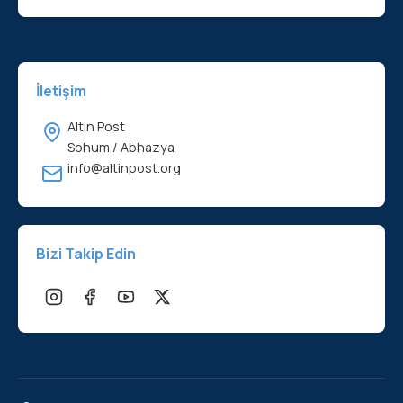
İletişim
Altın Post
Sohum / Abhazya
info@altinpost.org
Bizi Takip Edin