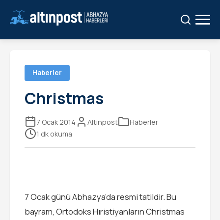
Ara:
Ara
Haberler
Christmas
7 Ocak 2014
Altınpost
Haberler
1 dk okuma
7 Ocak günü Abhazya’da resmi tatildir. Bu
bayram, Ortodoks Hıristiyanların Christmas