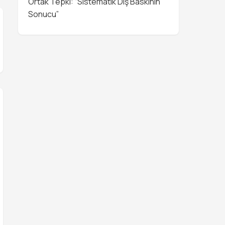
Ortak Tepki: “Sistematik Dış Baskının
Sonucu”