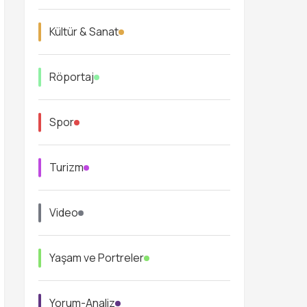
Kültür & Sanat
Röportaj
Spor
Turizm
Video
Yaşam ve Portreler
Yorum-Analiz