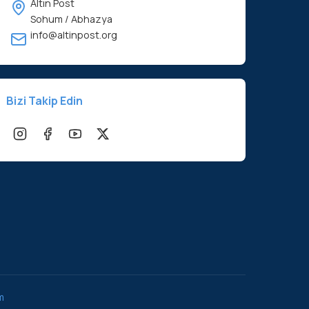
Altın Post
Sohum / Abhazya
info@altinpost.org
Bizi Takip Edin
m