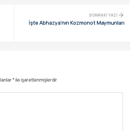
SONRAKI YAZI
İşte Abhazya’nın Kozmonot Maymunları
alanlar
*
ile işaretlenmişlerdir