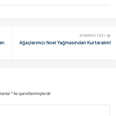
SONRAKI YAZI
nan
Ağaçlarımızı Noel Yağmasından Kurtaralım!
alanlar
*
ile işaretlenmişlerdir