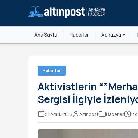
Ana Sayfa
Haberler
Abhazya
Haberler
Aktivistlerin “”Merh
Sergisi İlgiyle İzleniy
21 Aralık 2015
Altınpost
Haberler
2 