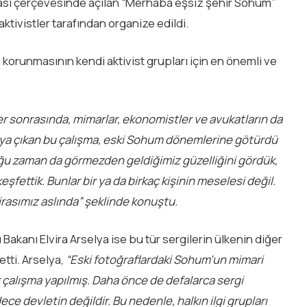
yası çerçevesinde açılan “Merhaba eşsiz şehir Sohum”
ktivistler tarafından organize edildi.
ın korunmasının kendi aktivist grupları için en önemli ve
r sonrasında, mimarlar, ekonomistler ve avukatların da
taya çıkan bu çalışma, eski Sohum dönemlerine götürdü
oğu zaman da görmezden geldiğimiz güzelliğini gördük,
keşfettik. Bunlar bir ya da birkaç kişinin meselesi değil.
 mirasımız aslında” şeklinde konuştu.
akanı Elvira Arselya ise bu tür sergilerin ülkenin diğer
tti. Arselya,
“Eski fotoğraflardaki Sohum’un mimari
bir çalışma yapılmış. Daha önce de defalarca sergi
dece devletin değildir. Bu nedenle, halkın ilgi grupları