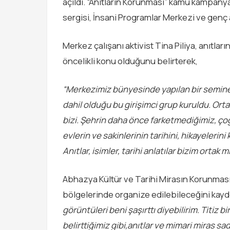
açıldı. “Anıtların Korunması” kamu kampan
sergisi, İnsani Programlar Merkezi ve genç a
Merkez çalışanı aktivist Tina Piliya, anıtlar
öncelikli konu olduğunu belirterek,
“Merkezimiz bünyesinde yapılan bir semine
dahil olduğu bu girişimci grup kuruldu. Or
bizi. Şehrin daha önce farketmediğimiz, ç
evlerin ve sakinlerinin tarihini, hikayelerini 
Anıtlar, isimler, tarihi anlatılar bizim ortak
Abhazya Kültür ve Tarihi Mirasın Korunması B
bölgelerinde organize edilebileceğini kayde
görüntüleri beni şaşırttı diyebilirim. Titiz 
belirttiğimiz gibi,anıtlar ve mimari miras sa