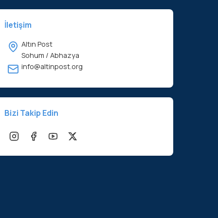
İletişim
Altın Post
Sohum / Abhazya
info@altinpost.org
Bizi Takip Edin