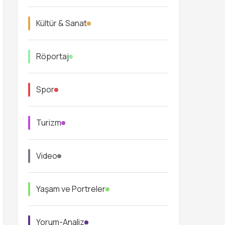
Kültür & Sanat
Röportaj
Spor
Turizm
Video
Yaşam ve Portreler
Yorum-Analiz