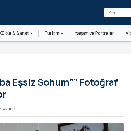
Ara:
Kültür & Sanat
Turizm
Yaşam ve Portreler
Vi
aba Eşsiz Sohum”” Fotoğraf
or
dk okuma