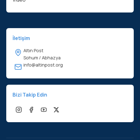
İletişim
Altın Post
Sohum / Abhazya
info@altinpost.org
Bizi Takip Edin