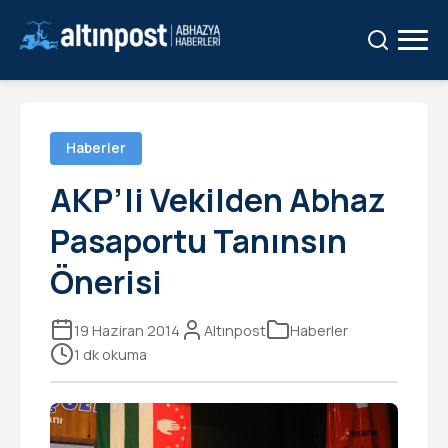
Ara:
Ara
Haberler
AKP’li Vekilden Abhaz
Pasaportu Tanınsın
Önerisi
19 Haziran 2014
Altınpost
Haberler
1 dk okuma