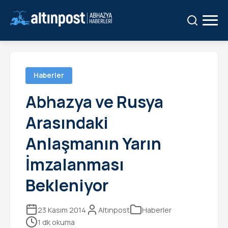
Ara:
Ara
Haberler
Abhazya ve Rusya
Arasındaki
Anlaşmanın Yarın
İmzalanması
Bekleniyor
23 Kasım 2014
Altınpost
Haberler
1 dk okuma