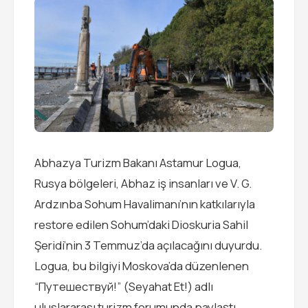
Abhazya Turizm Bakanı Astamur Logua,
Rusya bölgeleri, Abhaz iş insanları ve V. G.
Ardzınba Sohum Havalimanı’nın katkılarıyla
restore edilen Sohum’daki Dioskuria Sahil
Şeridi’nin 3 Temmuz’da açılacağını duyurdu.
Logua, bu bilgiyi Moskova’da düzenlenen
“Путешествуй!” (Seyahat Et!) adlı
uluslararası turizm forumunda paylaştı.