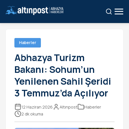
Ara:
Ara
Haberler
Abhazya Turizm
Bakanı: Sohum’un
Yenilenen Sahil Şeridi
3 Temmuz’da Açılıyor
12 Haziran 2026
Altınpost
Haberler
2 dk okuma