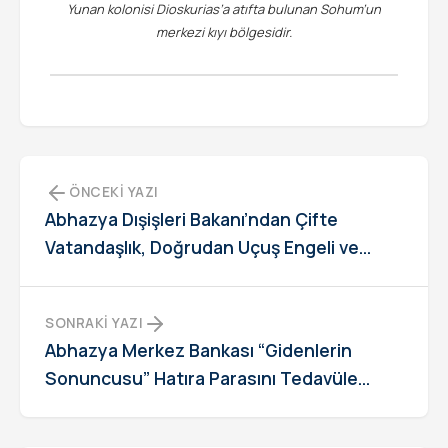
Yunan kolonisi Dioskurias’a atıfta bulunan Sohum’un
merkezi kıyı bölgesidir.
ÖNCEKI YAZI
Abhazya Dışişleri Bakanı’ndan Çifte
Vatandaşlık, Doğrudan Uçuş Engeli ve
Türkiye İlişkileri Açıklaması
SONRAKI YAZI
Abhazya Merkez Bankası “Gidenlerin
Sonuncusu” Hatıra Parasını Tedavüle
Çıkardı