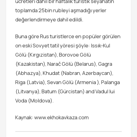
ücretleri dahil bir haftalık turistik seyahatin
toplamda 25bin rubleyi aşmadığı yerler
değerlendirmeye dahil edildi.
Buna göre Rus turistlerce en popüler görülen
on eski Sovyet tatil yöresi şöyle: Issık-Kul
Gölü (Kırgızistan), Borovoe Gölü
(Kazakistan), Narač Gölü (Belarus), Gagra
(Abhazya), Khudat (Nabran, Azerbaycan),
Riga (Latvia), Sevan Gölü (Armenia ), Palanga
(Litvanya), Batum (Gürcistan) and Vadul lui
Voda (Moldova).
Kaynak: www.ekhokavkaza.com