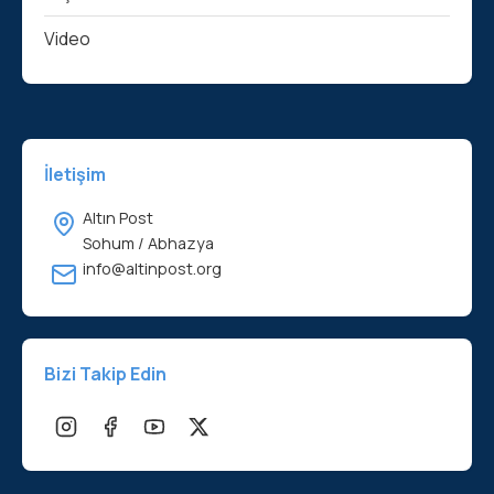
Video
İletişim
Altın Post
Sohum / Abhazya
info@altinpost.org
Bizi Takip Edin