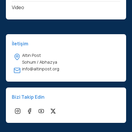
Video
İletişim
Altın Post
Sohum / Abhazya
info@altinpost.org
Bizi Takip Edin