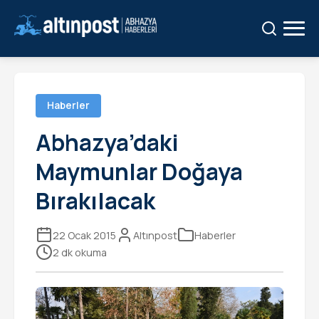
Ara:
Ara
Haberler
Abhazya’daki
Maymunlar Doğaya
Bırakılacak
22 Ocak 2015
Altınpost
Haberler
2 dk okuma