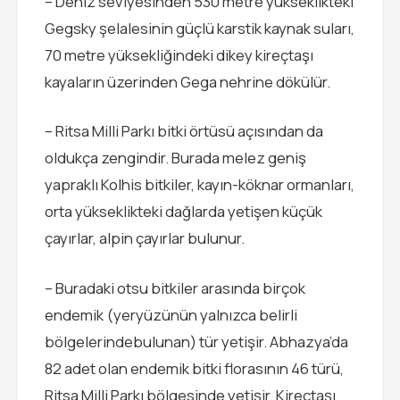
– Deniz seviyesinden 530 metre yükseklikteki
Gegsky şelalesinin güçlü karstik kaynak suları,
70 metre yüksekliğindeki dikey kireçtaşı
kayaların üzerinden Gega nehrine dökülür.
– Ritsa Milli Parkı bitki örtüsü açısından da
oldukça zengindir. Burada melez geniş
yapraklı Kolhis bitkiler, kayın-köknar ormanları,
orta yükseklikteki dağlarda yetişen küçük
çayırlar, alpin çayırlar bulunur.
– Buradaki otsu bitkiler arasında birçok
endemik (yeryüzünün yalnızca belirli
bölgelerindebulunan) tür yetişir. Abhazya’da
82 adet olan endemik bitki florasının 46 türü,
Ritsa Milli Parkı bölgesinde yetişir. Kireçtaşı