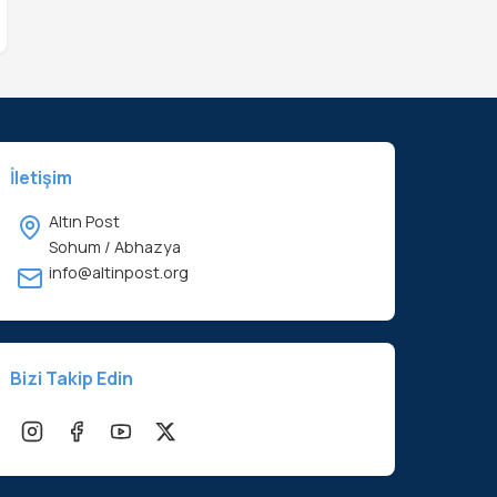
İletişim
Altın Post
Sohum / Abhazya
info@altinpost.org
Bizi Takip Edin