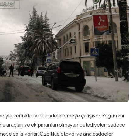
eniyle zorluklarla mücadele etmeye çalışıyor. Yoğun kar
le araçları ve ekipmanları olmayan belediyeler, sadece
rmeye çalışıyorlar. Özellikle otoyol ve ana caddeler