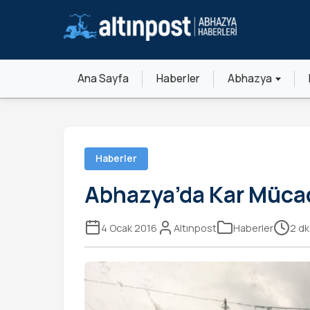
Ana Sayfa
Haberler
Abhazya
Haberler
Abhazya’da Kar Mücad
4 Ocak 2016
Altınpost
Haberler
2 d