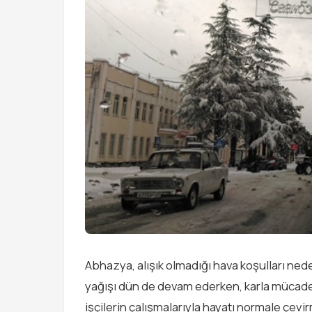
Abhazya, alışık olmadığı hava koşulları ned
yağışı dün de devam ederken, karla mücade
işçilerin çalışmalarıyla hayatı normale çevi