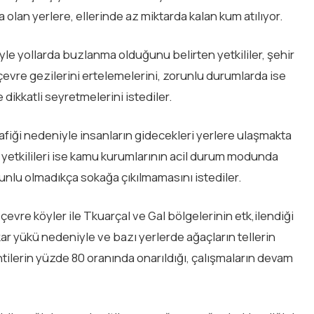
olan yerlere, ellerinde az miktarda kalan kum atılıyor.
e yollarda buzlanma olduğunu belirten yetkililer, şehir
 çevre gezilerini ertelemelerini, zorunlu durumlarda ise
dikkatli seyretmelerini istediler.
trafiği nedeniyle insanların gidecekleri yerlere ulaşmakta
 yetkilileri ise kamu kurumlarının acil durum modunda
zorunlu olmadıkça sokağa çıkılmamasını istediler.
çevre köyler ile Tkuarçal ve Gal bölgelerinin etk,ilendiği
ır kar yükü nedeniyle ve bazı yerlerde ağaçların tellerin
ilerin yüzde 80 oranında onarıldığı, çalışmaların devam