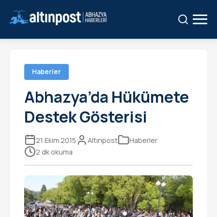
Ara:
Ara
Haberler
Abhazya’da Hükümete
Destek Gösterisi
21 Ekim 2015
Altınpost
Haberler
2 dk okuma