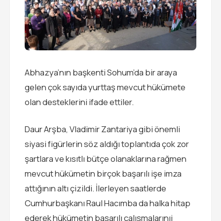
Abhazya’nın başkenti Sohum’da bir araya
gelen çok sayıda yurttaş mevcut hükümete
olan desteklerini ifade ettiler.
Daur Arşba, Vladimir Zantariya gibi önemli
siyasi figürlerin söz aldığı toplantıda çok zor
şartlara ve kısıtlı bütçe olanaklarına rağmen
mevcut hükümetin birçok başarılı işe imza
attığının altı çizildi. İlerleyen saatlerde
Cumhurbaşkanı Raul Hacımba da halka hitap
ederek hükümetin başarılı çalışmalarınıi