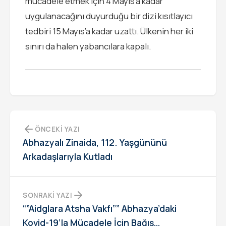
mücadele etmek için 4 Mayıs’a kadar
uygulanacağını duyurduğu bir dizi kısıtlayıcı
tedbiri 15 Mayıs’a kadar uzattı. Ülkenin her iki
sınırı da halen yabancılara kapalı.
ÖNCEKI YAZI
Abhazyalı Zinaida, 112. Yaşgününü
Arkadaşlarıyla Kutladı
SONRAKI YAZI
“”Aidglara Atsha Vakfı”” Abhazya’daki
Kovid-19’la Mücadele İçin Bağış