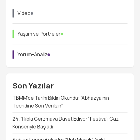
Video
Yaşam ve Portreler
Yorum-Analiz
Son Yazılar
TBMM’de Tarihi Bildiri Okundu: “Abhazya’nın
Tecridine Son Verilsin”
24. “Hibla Gerzmava Davet Ediyor” Festivali Caz
Konseriyle Başladı
Sohum Feneri Bekçi Evi “Hub Mayak” Açıldı