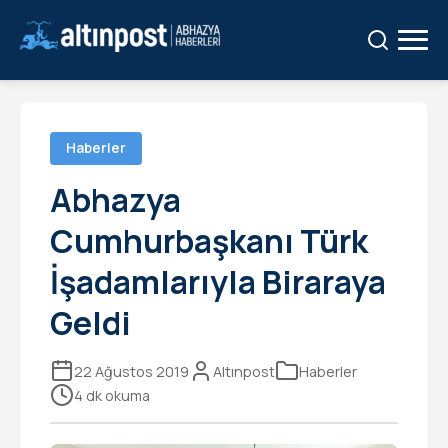
Ara:
Ara
Haberler
Abhazya
Cumhurbaşkanı Türk
İşadamlarıyla Biraraya
Geldi
22 Ağustos 2019
Altınpost
Haberler
4 dk okuma