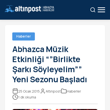
Ara:
Ara
Haberler
Abhazca Müzik
Etkinliği “”Birlikte
Şarkı Söyleyelim””
Yeni Sezonu Başladı
25 Ocak 2015
Altınpost
Haberler
1 dk okuma