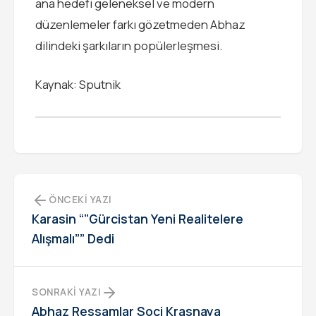
ana hedefi geleneksel ve modern
düzenlemeler farkı gözetmeden Abhaz
dilindeki şarkıların popülerleşmesi.
Kaynak: Sputnik
ÖNCEKI YAZI
Karasin “”Gürcistan Yeni Realitelere
Alışmalı”” Dedi
SONRAKI YAZI
Abhaz Ressamlar Soçi Krasnaya