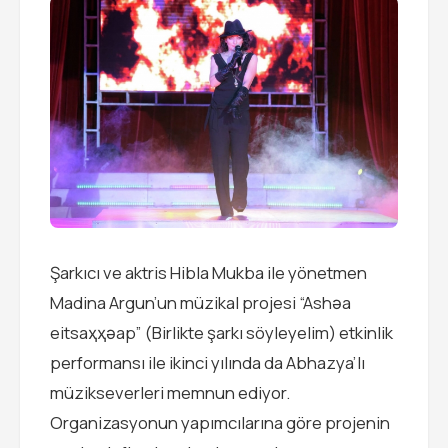
Şarkıcı ve aktris Hibla Mukba ile yönetmen
Madina Argun’un müzikal projesi “Ashәa
eitsaҳҳәap” (Birlikte şarkı söyleyelim) etkinlik
performansı ile ikinci yılında da Abhazya’lı
müzikseverleri memnun ediyor.
Organizasyonun yapımcılarına göre projenin