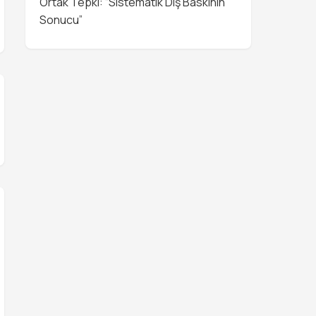
Ortak Tepki: “Sistematik Dış Baskının
Sonucu”