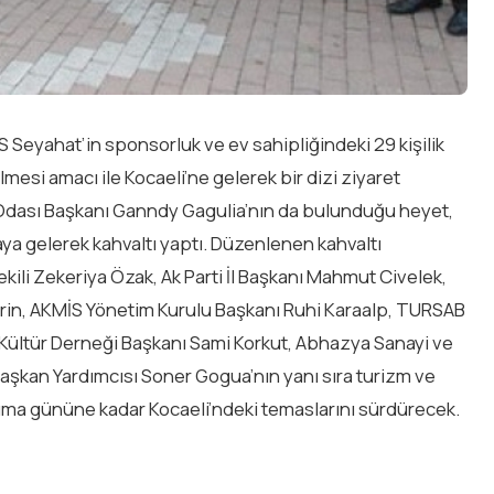
Seyahat’in sponsorluk ve ev sahipliğindeki 29 kişilik
lmesi amacı ile Kocaeli’ne gelerek bir dizi ziyaret
 Odası Başkanı Ganndy Gagulia’nın da bulunduğu heyet,
araya gelerek kahvaltı yaptı. Düzenlenen kahvaltı
ili Zekeriya Özak, Ak Parti İl Başkanı Mahmut Civelek,
erin, AKMİS Yönetim Kurulu Başkanı Ruhi Karaalp, TURSAB
Kültür Derneği Başkanı Sami Korkut, Abhazya Sanayi ve
şkan Yardımcısı Soner Gogua’nın yanı sıra turizm ve
 Cuma gününe kadar Kocaeli’ndeki temaslarını sürdürecek.