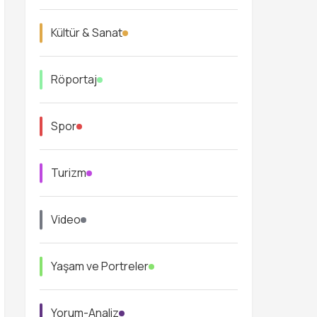
Kültür & Sanat
Röportaj
Spor
Turizm
Video
Yaşam ve Portreler
Yorum-Analiz