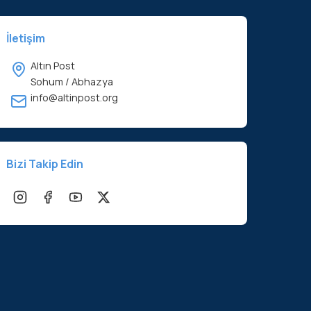
İletişim
Altın Post
Sohum / Abhazya
info@altinpost.org
Bizi Takip Edin