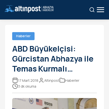
Ara:
Ara
Haberler
ABD Büyükelçisi:
Gürcistan Abhazya ile
Temas Kurmalı…
17 Mart 2018
Altınpost
Haberler
3 dk okuma