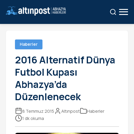
Ara:
Ara
Haberler
2016 Alternatif Dünya
Futbol Kupası
Abhazya’da
Düzenlenecek
8 Temmuz 2015
Altınpost
Haberler
1 dk okuma