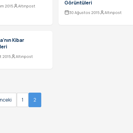
Görüntüleri
ım 2015
Altınpost
30 Ağustos 2015
Altınpost
’nın Kibar
eri
t 2015
Altınpost
Yazı
sayfalaması
nceki
1
2