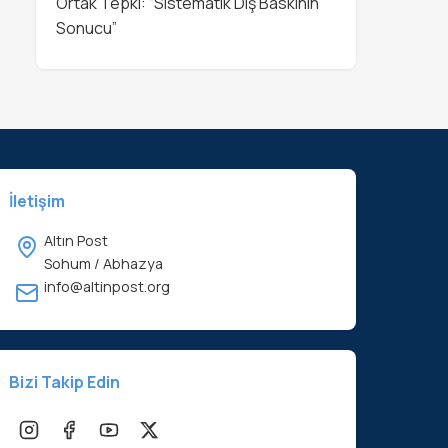
Ortak Tepki: “Sistematik Dış Baskının
Sonucu”
İletişim
Altın Post
Sohum / Abhazya
info@altinpost.org
Bizi Takip Edin