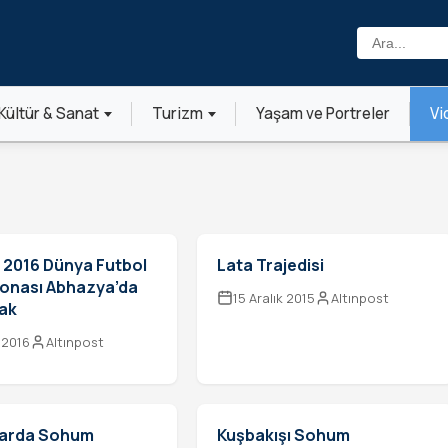
Ara:
Kültür & Sanat
Turizm
Yaşam ve Portreler
Vi
 2016 Dünya Futbol
Lata Trajedisi
onası Abhazya’da
15 Aralık 2015
Altınpost
ak
 2016
Altınpost
ıllarda Sohum
Kuşbakışı Sohum