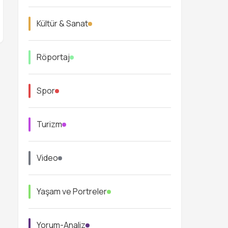
Kültür & Sanat
Röportaj
Spor
Turizm
Video
Yaşam ve Portreler
Yorum-Analiz