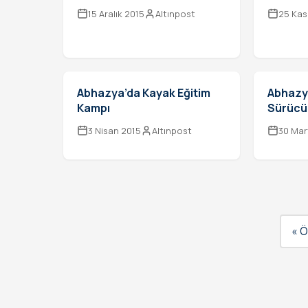
15 Aralık 2015
Altınpost
25 Kas
Abhazya’da Kayak Eğitim
Abhazya
Kampı
Sürücül
3 Nisan 2015
Altınpost
30 Mar
« Ö