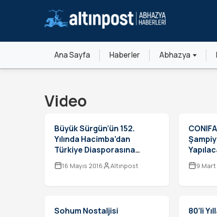
Ana Sayfa
Haberler
Abhazya
Video
Büyük Sürgün’ün 152.
CONIFA
Yılında Hacimba’dan
Şampiy
Türkiye Diasporasına
Yapılac
Mesaj
16 Mayıs 2016
Altınpost
9 Mart
Sohum Nostaljisi
80’li Y