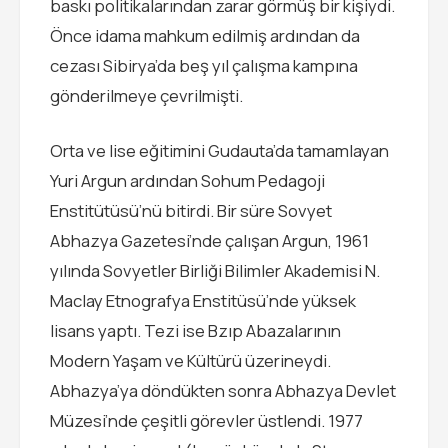
baskı politikalarından zarar görmüş bir kişiydi.
Önce idama mahkum edilmiş ardından da
cezası Sibirya’da beş yıl çalışma kampına
gönderilmeye çevrilmişti.
Orta ve lise eğitimini Gudauta’da tamamlayan
Yuri Argun ardından Sohum Pedagoji
Enstitütüsü’nü bitirdi. Bir süre Sovyet
Abhazya Gazetesi’nde çalışan Argun, 1961
yılında Sovyetler Birliği Bilimler Akademisi N.
Maclay Etnografya Enstitüsü’nde yüksek
lisans yaptı. Tezi ise Bzıp Abazalarının
Modern Yaşam ve Kültürü üzerineydi.
Abhazya’ya döndükten sonra Abhazya Devlet
Müzesi’nde çeşitli görevler üstlendi. 1977