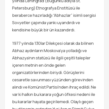
yılında Leningrad (bugünkü adıyla St.
Petersburg) Etnografya Enstitüsü ile
beraberce hazırladığı “Abhazlar” isimli sergisi
Sovyetler çapında yankı uyandırdı ve
kendisine büyük bir ün kazandırdı.
1977 yılında 130lar Dilekçesi olarak da bilinen
Abhaz aydınların Moskova’ya yolladığı ve
Abhazya’nın statüsü ile ilgili çeşitli talepler
içeren metnin en önde gelen
organizatörlerinden biriydi. Görüşlerini
cesaretle savunması yüzünden görevinden
alındı ve Komünist Partisi’nden ihraç edildi. Ne
var ki halkın bu karara yoğun öfkesi nedeni ile
bu kararlar hayata geçirilemedi. Olaylı geçen
bu dönemin ardından Yuri Argun Dirmit Gulya