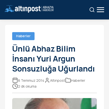
Ara:
Ara
Haberler
Ünlü Abhaz Bilim
İnsanı Yuri Argun
Sonsuzluğa Uğurlandı
8 Temmuz 2014
Altınpost
Haberler
2 dk okuma