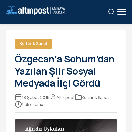
Ara:
Ara
Kültür & Sanat
Özgecan’a Sohum’dan
Yazılan Şiir Sosyal
Medyada İlgi Gördü
18 Şubat 2015
Altınpost
Kültür & Sanat
1 dk okuma