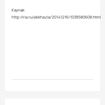
Kaynak:
http://ria.ru/abkhazia/20141216/1038580608.html