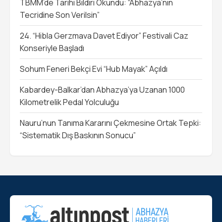
TBMM’de Tarihi Bildiri Okundu: “Abhazya’nın
Tecridine Son Verilsin”
24. “Hibla Gerzmava Davet Ediyor” Festivali Caz
Konseriyle Başladı
Sohum Feneri Bekçi Evi “Hub Mayak” Açıldı
Kabardey-Balkar’dan Abhazya’ya Uzanan 1000
Kilometrelik Pedal Yolculuğu
Nauru’nun Tanıma Kararını Çekmesine Ortak Tepki:
“Sistematik Dış Baskının Sonucu”