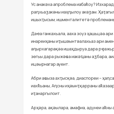
Ус анакәха апроблема иабаҟоу? Изхарада
раԥхьаӡакәны иаҳԥылоу акәӡам. Ҳаҭагы
ишыхҭысым, ишменталитетә проблеманы,
Даҽа ганкахьала, ааха зоуз ҳашьцәа ар
инареиҳаны иҭышәынтәалахьаз ари аме
аԥырхагарақәа ишаҳдыруа дара рҿажьро
зегьы дара рыжәҩа иакәҵаны аӡбара, 
ицәырнагар ауеит.
Абри аҩыза ахҭысқәа, диаспореи – ҳаԥс
иахҟьаны, Аԥсны иҳәынҭқарраны аҟазаа
иҭанаргылоит.
Арҳәра, ақәылара, амафиа, адунеи аҟны