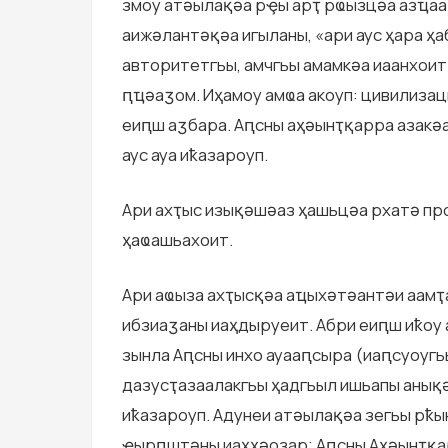
змоу атәылақәа рҿы арҭ рҩызцәа азҵаа
аижәлантәқәа игыланы, «ари аус ҳара ҳ
авторитетгьы, амчгьы амамкәа иаанхоит
ԥҵәаӡом. Иҳамоу aмҩа акоуп: цивилиза
еиԥш аӡбара. Аԥсны аҳәынҭқарра азакәа
аус ауа иҟазароуп.
Ари ахҭыс изықәшәаз ҳашьцәа рхатә пр
ҳаҩашьахоит.
Ари аҩыза ахҭысқәа аҵыхәтәантәи аамҭ
ибзиаӡаны иаҳдыруеит. Абри еиԥш иҟоу
зынла Аԥсны инхо ауааԥсыра (иаԥсуoугь
дазусҭазаалакгьы ҳадгьыл ишьапы анық
иҟазароуп. Адунеи атәылақәа зегьы рҟы
ҿырԥштәны иаҳҳәозар; Аԥсны Аҳәынҭқар