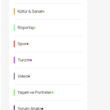
Kültür & Sanat
Röportaj
Spor
Turizm
Video
Yaşam ve Portreler
Yorum-Analiz