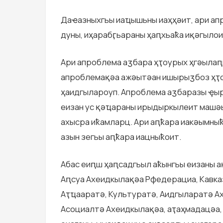
Даҽазныхгьы иаҵышьны иаҳҳәит, ари ап
дуны, иҳарабӷьараны ҳаԥхьаҟа иқәгылои
Ари апроблема аӡбара ҳҭоурых ҳгәылаԥш
апроблемақәа ажәытәан ишырыӡбоз ҳҭо
ҳаидгылароуп. Апроблема аӡбаразы ҿыр
еизан ус қәҵараны ирыдыркылеит машә
ахысра иҟамларц. Ари аԥҟара иакәымны
азын зегьы аԥҟара иацныҟоит.
Абас еиԥш ҳаԥсадгьыл аҟынгьы еизаны 
Аԥсуа Ахеидкылақәа Рфедерациа, Кавка
Аҭҵааратә, Культуратә, Аидгыларатә Ах
Асоциалтә Ахеидкылақәа, аҭаҳмадацәа,