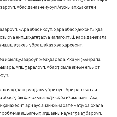
азароуп. Абас даназнеиуоуп Аԥсны аԥхьаҟатәи
зароуп. «Ара абас иҟоуп, ҳара абас ҳанхоит» ҳәа
аҳзыруа еиԥшиҳагәҭасуа иалагоит. Шәара даҽакала
а ишышәҭахәы убра шәҟаз ҳәа ҳарҳәоит.
әа ирылҵуазароуп жәаҳәарада. Аха уи ӷьычрала,
қьыиара. Аԥшӡаралоуп. Абарҭ рыла акәын егьырҭ
оуп.
 ала иаҳҳәарц иаҳҭаху убри оуп: Ари раԥхьатәи
а абас ҳгәы ҳзырхьша ахҭысқәа иҟамлааит. Аха,
иҳанаҳәоит ари аус аизинхьчаратә маҵура рхала
проблема ашьагәыҭ иԥшааны наунагӡа аӡбароуп.