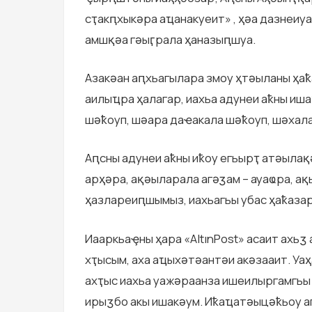
сҭакԥхыкәра аҵанакуеит» , ҳәа дазнеиу
амшқәа гәыӷрала ҳаназыԥшуа.
Азакәан аԥхьагылара змоу ҳтәыланы ҳаҟа
аилыҵра ҳалагар, иахьа адунеи аҟны иш
шәҟоуп, шәара даҽакала шәҟоуп, шәхал
Аԥсны адунеи аҟны иҟоу егьырҭ атәылақ
арҳәра, ақәыларала агәӡам – ауаҩра, а
ҳазлареиԥшымыз, иахьагьы убас ҳаҟазар
Иааркьаҿны ҳара «AltınPost» асаит ахьӡ
хҭысым, аха аҵыхәтәантәи акәзааит. Уаҳ
ахҭыс иахьа уажәраанза ишеилыргамгьы 
ирыӡбо акы ишакәум. Иҟаҵатәыцәҟьоу а