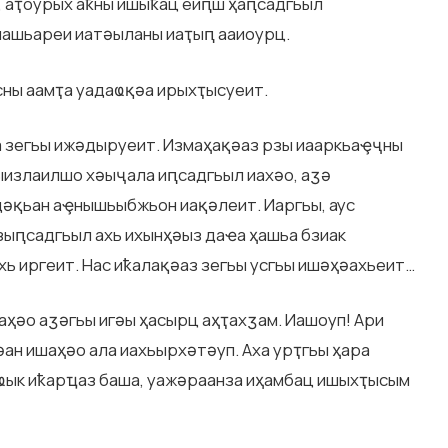
, аҭоурых аҟны ишыҟац еиԥш ҳаԥсадгьыл
ашьареи иатәыланы иаҭыԥ ааиоурц.
сны аамҭа уадаҩқәа ирыхҭысуеит.
а зегьы ижәдыруеит. Измаҳақәаз рзы иааркьаҿҷны
ыизлаилшо хәыҷала иԥсадгьыл иахәо, аӡә
әқьан аҿнышьыбжьон иақәлеит. Иаргьы, аус
 зыԥсадгьыл ахь ихынҳәыз даҽа ҳашьа бзиак
ь иргеит. Нас иҟалақәаз зегьы усгьы ишәҳәахьеит…
аҳәо аӡәгьы игәы ҳасырц аҳҭахӡам. Иашоуп! Ари
әан ишаҳәо ала иaхьырхәтәуп. Аха урҭгьы ҳара
ьҩык иҟарҵаз баша, уажәраанза иҳамбац ишыхҭысым