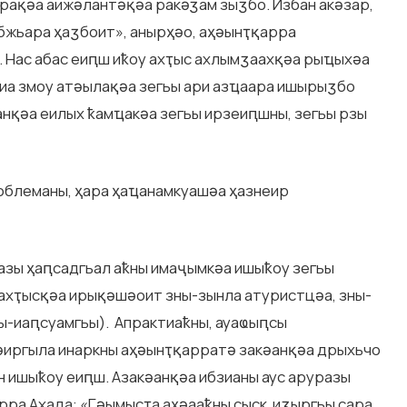
рақәа аижәлантәқәа ракәӡам зыӡбо. Избан акәзар,
абжьара ҳаӡбоит», анырҳәо, аҳәынҭқарра
. Нас абас еиԥш иҟоу ахҭыс ахлымӡаахқәа рыҵыхәа
циа змоу атәылақәа зегьы ари азҵаара ишырыӡбо
нқәа еилых ҟамҵакәа зегьы ирзеиԥшны, зегьы рзы
облеманы, ҳара ҳаҵанамкуашәа ҳазнеир
азы ҳаԥсадгьал аҟны имаҷымкәа ишыҟоу зегьы
 ахҭысқәа ирықәшәоит зны-зынла атуристцәа, зны-
ы-иаԥсуамгьы). Апрактиаҟны, ауаҩыԥсы
әиргыла инаркны аҳәынҭқарратә закәанқәа дрыхьчо
н ишыҟоу еиԥш. Азакәанқәа ибзианы аус аруразы
ра Ахада: «Гәымысҭа аҳәааҟны сыск иӡыргьы сара