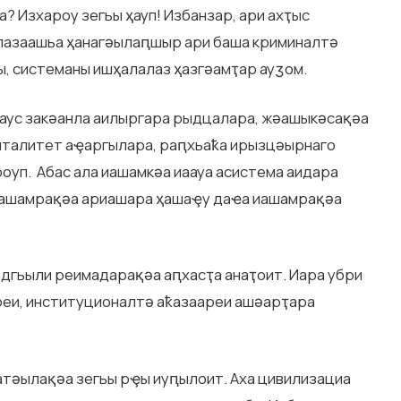
? Изхароу зегьы ҳауп! Избанзар, ари ахҭыс
лазаашьа ҳанагәылаԥшыр ари баша криминалтә
 системаны ишҳалалаз ҳазгәамҭар ауӡом.
и аус закәанла аилыргара рыдцалара, жәашыкәсақәа
нталитет аҿаргылара, раԥхьаҟа ирызцәырнаго
уп. Абас ала иашамкәа иаауа асистема аидара
аиашамрақәа ариашара ҳашаҿу даҽа иашамрақәа
адгьыли реимадарақәа аԥхасҭа анаҭоит. Иара убри
реи, институционалтә аҟазаареи ашәарҭара
 атәылaқәа зегьы рҿы иуԥылоит. Аха цивилизациа