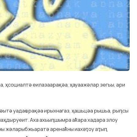
а, ҳсоциалтә еилазаарақәа, ҳауаажәлар зегьы, ари
әытә уадаҩрақәа ирыхнагаз, ҳашьцәа рышьа, рыԥсы
иаҳдыруеит. Аха ахьыԥшымра аҟара хадара злоу
ны жәларыбжьаратә аренаҟны иахәҭоу аҭыԥ