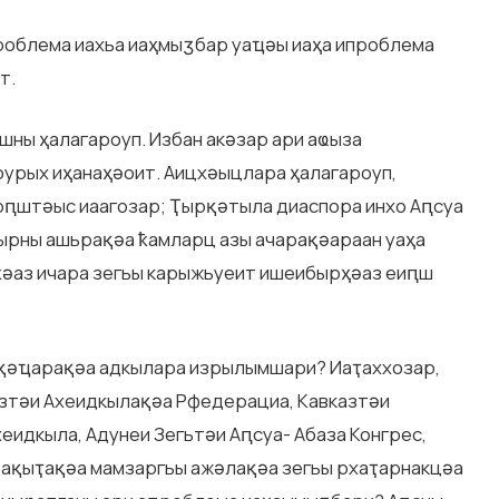
роблема иахьа иаҳмыӡбар уаҵәы иаҳа ипроблема
т.
ны ҳалагароуп. Избан акәзар ари аҩыза
урых иҳанаҳәоит. Аицхәыцлара ҳалагароуп,
ԥштәыс иаагозар; Ҭырқәтыла диаспора инхо Аԥсуа
ырны ашьрақәа ҟамларц азы ачарақәараан уаҳа
ҟәаз ичара зегьы карыжьуеит ишеибырҳәаз еиԥш
ақәҵарақәа адкылара изрылымшари? Иаҭаххозар,
зтәи Ахеидкылақәа Рфедерациа, Кавказтәи
еидкыла, Адунеи Зегьтәи Аԥсуа- Абаза Конгрес,
 ақыҭақәа мамзаргьы ажәлақәа зегьы рхаҭарнакцәа