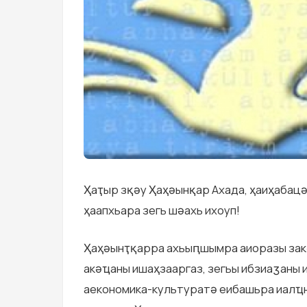
Ҳaҭыр зқәу Ҳаҳәынқар Ахада, ҳаиҳабацә
ҳаапхьара зегь шәахь ихоуп!
Ҳаҳәынҭқарра ахьыԥшымра аиоразы зак
акәҵаны ишаҳзааргаз, зегьы ибзиаӡаны 
аекономика-культуратә еибашьра иалҵ