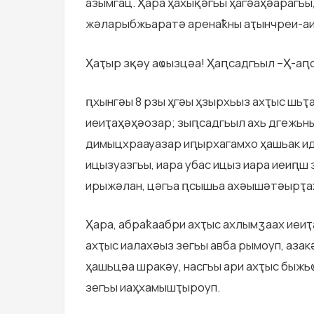
азымгац. Ҳара ҳахықәгьы ҳагәаҳәарагьы
жәларыбжьаратә аренаҟны аҭынчреи-аи
Ҳаҭыр зқәу аҩызцәа! Ҳаԥсадгьыл –Ҳ-аԥ
ԥхынгәы 8 рзы ҳгәы ҳзырхьыз ахҭыс шьҭ
иеиҭаҳәҳәозар; зыԥсадгьыл ахь дгежьн
димыцхраауазар иԥырхагамхо ҳашьак ид
ицызуазгьы, иара убас ицыз иара иеиԥш
ирыжәлан, цәгьа ԥсышьа ахәышәтәырҭах
Ҳара, абраҟaабри ахҭыс ахлымӡаах иеиҭ
ахҭыс иалахәыз зегьы авба рымоуп, азак
ҳашьцәа шракәу, насгьы ари ахҭыс быж
зегьы иаҳхамышҭыроуп.