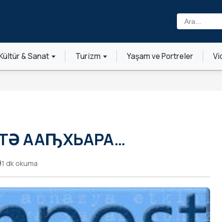
Ara:
Kültür & Sanat
Turizm
Yaşam ve Portreler
Vi
ТӘ ААҦХЬАРА…
1 dk okuma