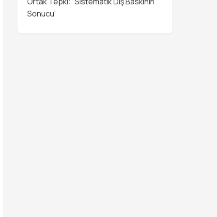
Ortak Tepki: “Sistematik Dış Baskının
Sonucu”