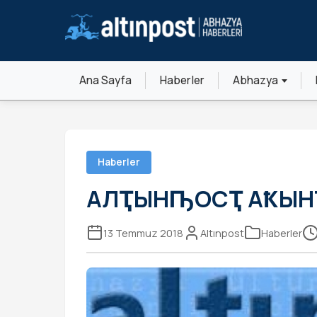
Ana Sayfa
Haberler
Abhazya
Haberler
АЛҬЫНҦОСҬ АҞЫН
13 Temmuz 2018
Altınpost
Haberler